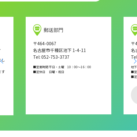
郵送部門
〒464-0067
〒4
し
名古屋市千種区池下 1-4-11
名
Tel: 052-753-3737
Te
まし
■営業時間 平日・土曜 10：00～16：00
地下
ます
■定休日 日曜・祝日
■営業
■