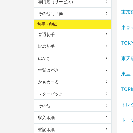
専門店（サービス）
東京
その他商品券
切手・印紙
東京
普通切手
TOKY
記念切手
東天
はがき
年賀はがき
東宝
かもめーる
TORI
レターパック
トレ
その他
収入印紙
トー
登記印紙