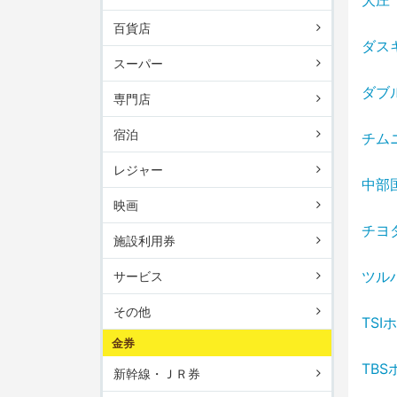
大庄
百貨店
ダス
スーパー
ダブ
専門店
宿泊
チム
レジャー
中部
映画
チヨ
施設利用券
ツル
サービス
その他
TS
金券
TB
新幹線・ＪＲ券