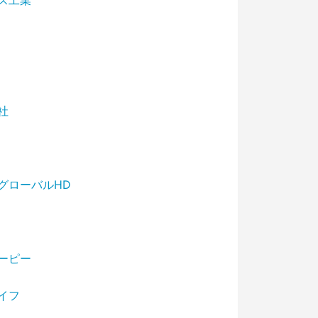
ス工業
社
グローバルHD
ーピー
イフ