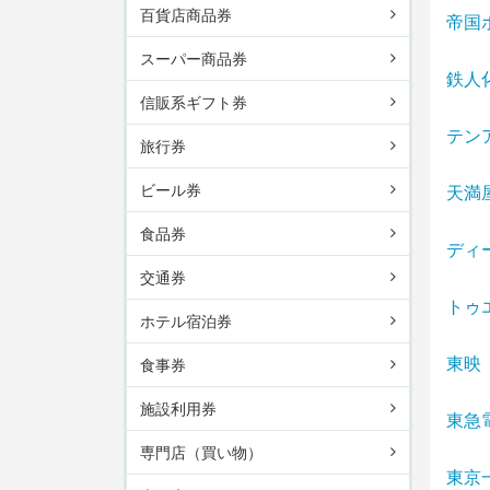
百貨店商品券
帝国
スーパー商品券
鉄人
信販系ギフト券
テン
旅行券
ビール券
天満
食品券
ディ
交通券
トゥ
ホテル宿泊券
東映
食事券
施設利用券
東急
専門店（買い物）
東京