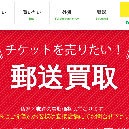
たい
買いたい
外貨
野球
Buy
Foreign currency
Baseball
郵送買取
店頭と郵送の買取価格は異なります。
来店ご希望のお客様は直接店舗にてお問合せ下さ