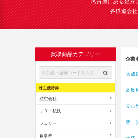
名古屋にある金券
各鉄道会社
買取商品カテゴリー
企業
大成
株主優待券
高島
航空会社
立山
ＪＲ・私鉄
第一
フェリー
食事券