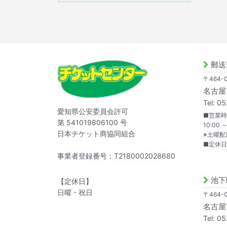
郵送
〒464-0
名古屋市
Tel: 0
愛知県公安委員会許可
■営業時
第 541019806100 号
10:00 ～
日本チケット商協同組合
※土曜配
■定休
事業者登録番号：T2180002028680
池下
【定休日】
日曜・祝日
〒464-0
名古屋市
Tel: 0