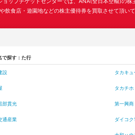
ショップチケットセンターでは、ANA(全日本空輸)の株
や飲食店・遊園地などの株主優待券を買取させて頂い
名で探す：た行
建設
タカキュ
屋
タカチホ
黒部貫光
第一興商
交通産業
ダイコク