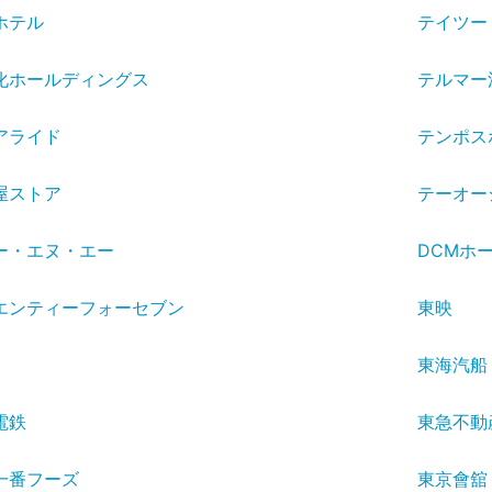
ホテル
テイツー
化ホールディングス
テルマー
アライド
テンポス
屋ストア
テーオー
ー・エヌ・エー
DCMホ
エンティーフォーセブン
東映
東海汽船
電鉄
東急不動
一番フーズ
東京會舘