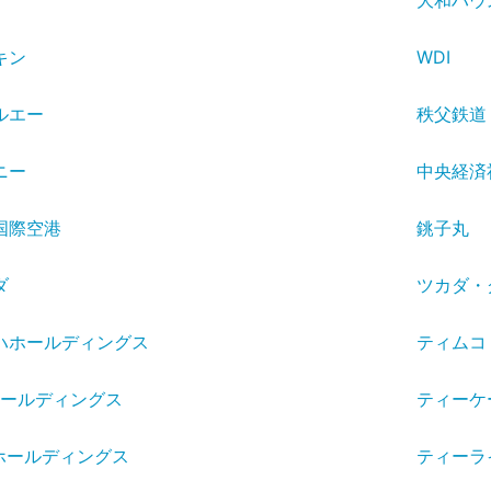
大和ハウ
キン
WDI
ルエー
秩父鉄道
ニー
中央経済
国際空港
銚子丸
ダ
ツカダ・
ハホールディングス
ティムコ
Iホールディングス
ティーケ
Sホールディングス
ティーラ