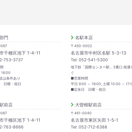
部門
名駅本店
067
〒450-0002
千種区池下 1-4-11
名古屋市中村区名駅 5-3-13
52-753-3737
Tel: 052-541-5300
間
地下鉄「国際センター駅」3番口 桜通
 16:00
ぐ
送は条件あり
■営業時間
日 日曜・祝日
平日 9:00 ～ 19:00, 土曜 10:00 ～ 17:
■定休日 日曜・祝日
駅前店
大曽根駅前店
067
〒461-0040
千種区池下 1-4-11
名古屋市東区矢田 1-5-1
52-763-8666
Tel: 052-712-6388