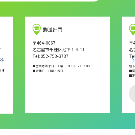
郵送部門
〒464-0067
〒4
し
名古屋市千種区池下 1-4-11
名
Tel: 052-753-3737
Te
まし
■営業時間 平日・土曜 10：00～16：00
地下
ます
■定休日 日曜・祝日
■営業
■