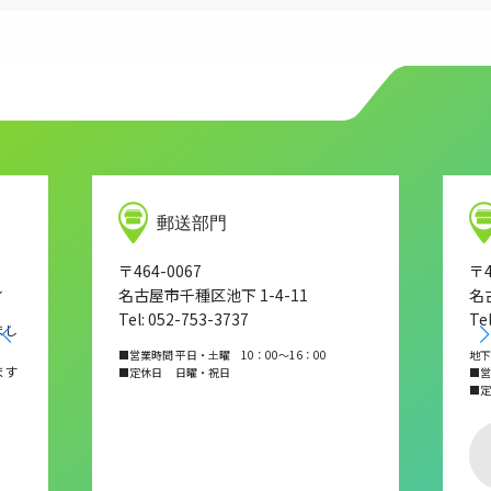
郵送部門
〒464-0067
〒4
し
名古屋市千種区池下 1-4-11
名
Tel: 052-753-3737
Te
まし
■営業時間 平日・土曜 10：00～16：00
地下
ます
■定休日 日曜・祝日
■営業
■