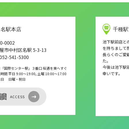
名駅本店
千種駅
池下駅前店との店
0-0002
を持ちまして
屋市中村区名駅 5-3-13
長らくのご愛
 052-541-5300
た。
今後は池下駅
鉄「国際センター駅」３番口 桜通を東へすぐ
幸いです。
間 平日 9:00～19:00, 土曜 10:00～17:00
休日 日曜・祝日
ACCESS