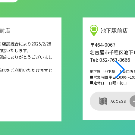
前店
池下駅前店
舗統合により2025/2/28
〒464-0067
閉店いたします。
名古屋市千種区池下1-
顧誠にありがとうございまし
Tel: 052-763-8666
前店をご利用いただけますと
地下鉄「池下駅」１番口西 
■営業時間 平日 10:00～19:0
■定休日 日曜・祝日
ACCESS