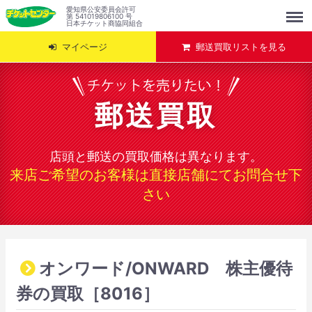
Menu
愛知県公安委員会許可
第 541019806100 号
日本チケット商協同組合
マイページ
郵送買取リストを見る
郵送買取
店頭と郵送の買取価格は異なります。
来店ご希望のお客様は直接店舗にてお問合せ下
さい
オンワード/ONWARD 株主優待
券の買取［8016］