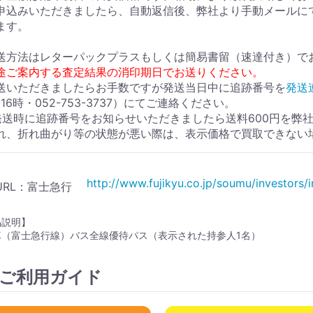
申込みいただきましたら、自動返信後、弊社より手動メールに
ます。
送方法はレターパックプラスもしくは簡易書留（速達付き）で
途ご案内する査定結果の消印期日でお送りください。
送いただきましたらお手数ですが発送当日中に追跡番号を
発送
0-16時・052-753-3737）にてご連絡ください。
発送時に追跡番号をお知らせいただきましたら送料600円を弊
れ、折れ曲がり等の状態が悪い際は、表示価格で買取できない
http://www.fujikyu.co.jp/soumu/investors/i
URL：富士急行
品説明】
車（富士急行線）バス全線優待パス（表示された持参人1名）
ご利用ガイド