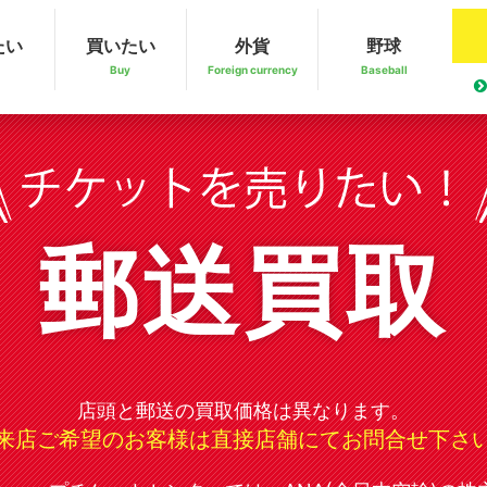
たい
買いたい
外貨
野球
Buy
Foreign currency
Baseball
郵送買取
店頭と郵送の買取価格は異なります。
来店ご希望のお客様は直接店舗にてお問合せ下さ