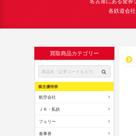
名古屋にある金券
各鉄道会社
買取商品カテゴリー
株主優待券
航空会社
ＪＲ・私鉄
フェリー
食事券