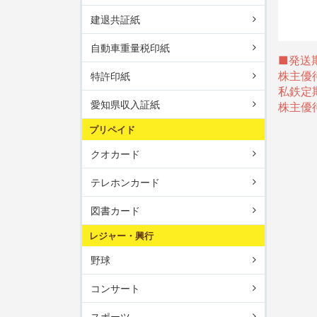
建退共証紙
自動車重量税印紙
■発送
株主優
特許印紙
私鉄定
愛知県収入証紙
株主優
プリペイド
クオカード
テレホンカード
図書カード
レジャー・興行
野球
コンサート
スポーツ