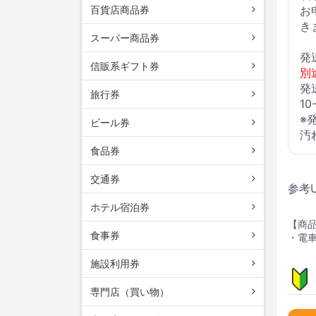
百貨店商品券
お
き
スーパー商品券
発
信販系ギフト券
別
発
旅行券
1
※
ビール券
汚
食品券
交通券
参考
ホテル宿泊券
【商
食事券
・電
施設利用券
専門店（買い物）