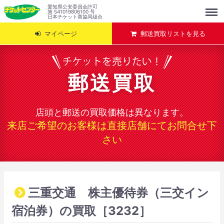
Menu
愛知県公安委員会許可
第 541019806100 号
日本チケット商協同組合
マイページ
郵送買取リストを見る
郵送買取
店頭と郵送の買取価格は異なります。
来店ご希望のお客様は直接店舗にてお問合せ下
さい
三重交通 株主優待券（三交イン
宿泊券）の買取［3232］