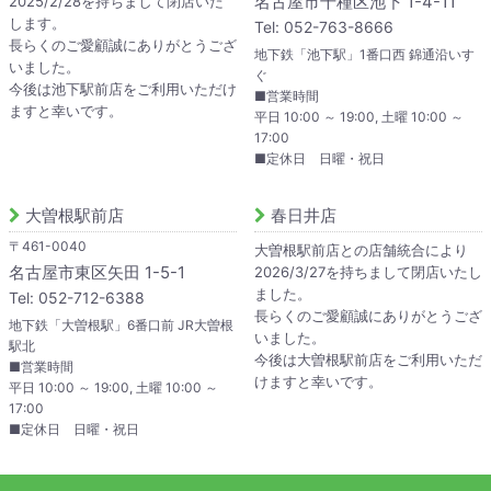
名古屋市千種区池下 1-4-11
2025/2/28を持ちまして閉店いた
します。
Tel: 052-763-8666
長らくのご愛顧誠にありがとうござ
地下鉄「池下駅」1番口西 錦通沿いす
いました。
ぐ
今後は池下駅前店をご利用いただけ
■営業時間
ますと幸いです。
平日 10:00 ～ 19:00, 土曜 10:00 ～
17:00
■定休日 日曜・祝日
大曽根駅前店
春日井店
〒461-0040
大曽根駅前店との店舗統合により
名古屋市東区矢田 1-5-1
2026/3/27を持ちまして閉店いたし
ました。
Tel: 052-712-6388
長らくのご愛顧誠にありがとうござ
地下鉄「大曽根駅」6番口前 JR大曽根
いました。
駅北
今後は大曽根駅前店をご利用いただ
■営業時間
けますと幸いです。
平日 10:00 ～ 19:00, 土曜 10:00 ～
17:00
■定休日 日曜・祝日