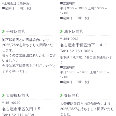
※土曜配送は条件あり
■営業時間
■定休日 日曜・祝日
平日 9:00 ～ 19:00, 土曜 10:00 ～
17:00
■定休日 日曜・祝日
千種駅前店
池下駅前店
〒464-0067
池下駅前店との店舗統合により
名古屋市千種区池下 1-4-11
2025/2/28を持ちまして閉店いた
します。
Tel: 052-763-8666
長らくのご愛顧誠にありがとうござ
地下鉄「池下駅」1番口西 錦通沿いす
いました。
ぐ
今後は池下駅前店をご利用いただけ
■営業時間
ますと幸いです。
平日 10:00 ～ 19:00, 土曜 10:00 ～
17:00
■定休日 日曜・祝日
大曽根駅前店
春日井店
〒461-0040
大曽根駅前店との店舗統合により
名古屋市東区矢田 1-5-1
2026/3/27を持ちまして閉店いたし
ました。
Tel: 052-712-6388