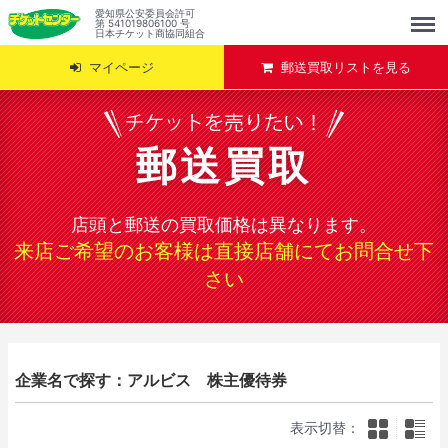
Menu
愛知県公安委員会許可
第 541019806100 号
日本チケット商協同組合
マイページ
郵送買取リストを見る
郵送買取
店頭と郵送の買取価格は異なります。
来店ご希望のお客様は直接店舗にてお問合せ下
さい
企業名で探す：アルビス 株主優待券
表示切替：